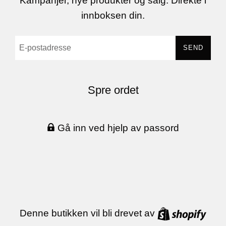
Kampanjer, nye produkter og salg. Direkte i
innboksen din.
E-
SEND
postadresse
Spre ordet
Gå inn ved hjelp av passord
Shop
Denne butikken vil bli drevet av